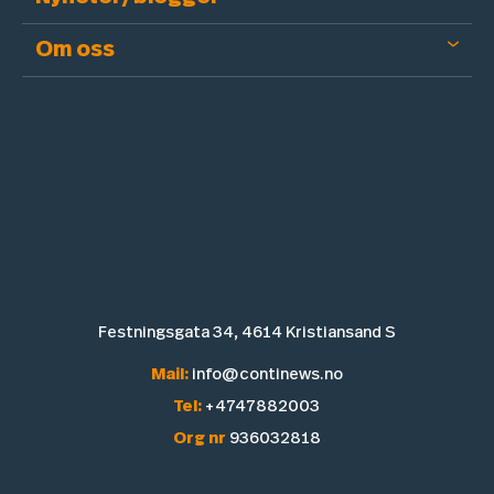
Om oss
Festningsgata 34, 4614 Kristiansand S
Mail:
info@continews.no
Tel:
+4747882003
Org nr
936032818