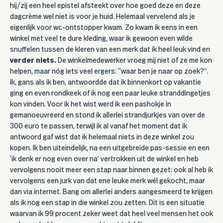
hij/zij een heel epistel afsteekt over hoe goed deze en deze
dagcrème wel niet is voor je huid. Helemaal vervelend als je
eigenlijk voor wc-ontstopper kwam. Zo kwam ik eens in een
winkel met veel te dure kleding, waar ik gewoon even wilde
snuffelen tussen de kleren van een merk dat ik heel leuk vind en
verder niets.
De winkelmedewerker vroeg mij niet of ze me kon
helpen, maar nóg iets veel ergers: “waar ben je naar op zoek?”.
Ik, gans als ik ben, antwoordde dat ik binnenkort op vakantie
ging en even rondkeek of ik nog een paar leuke stranddingetjes
kon vinden. Voor ik het wist werd ik een pashokje in
gemanoeuvreerd en stond ik allerlei strandjurkjes van over de
300 euro te passen, terwijl ik al vanaf het moment dat ik
antwoord gaf wist dat ik helemaal niets in deze winkel zou
kopen. Ik ben uiteindelijk, na een uitgebreide pas-sessie en een
‘ik denk er nog even over na’ vertrokken uit de winkel en heb
vervolgens nooit meer een stap naar binnen gezet: ook al heb ik
vervolgens een jurk van dat ene leuke merk wél gekocht, maar
dan via internet. Bang om allerlei anders aangesmeerd te krijgen
als ik nog een stap in die winkel zou zetten. Dit is een situatie
waarvan ik 99 procent zeker weet dat heel veel mensen het ook