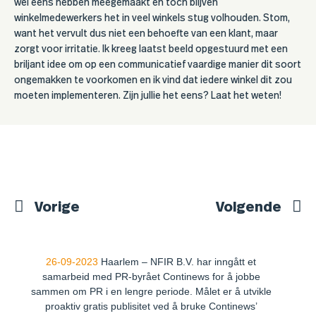
wel eens hebben meegemaakt en tóch blijven
winkelmedewerkers het in veel winkels stug volhouden. Stom,
want het vervult dus niet een behoefte van een klant, maar
zorgt voor irritatie. Ik kreeg laatst beeld opgestuurd met een
briljant idee om op een communicatief vaardige manier dit soort
ongemakken te voorkomen en ik vind dat iedere winkel dit zou
moeten implementeren. Zijn jullie het eens? Laat het weten!
Vorige
Volgende
26-09-2023
Haarlem – NFIR B.V. har inngått et
samarbeid med PR-byrået Continews for å jobbe
sammen om PR i en lengre periode. Målet er å utvikle
proaktiv gratis publisitet ved å bruke Continews’