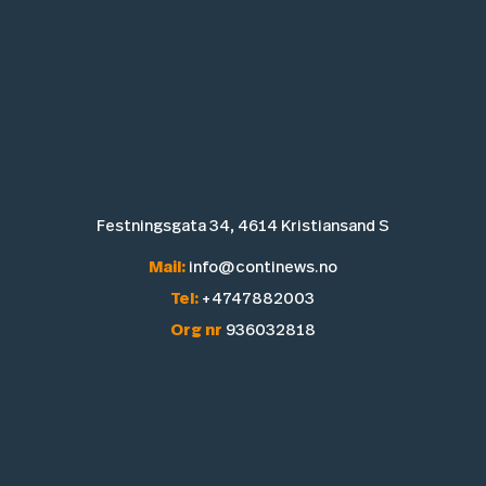
Festningsgata 34, 4614 Kristiansand S
Mail:
info@continews.no
Tel:
+4747882003
Org nr
936032818