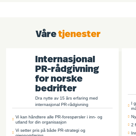
Våre
tjenester
Internasjonal
PR-rådgivning
for norske
bedrifter
Dra nytte av 15 års erfaring med
I 
internasjonal PR-rådgivning
m
Ny
Vi kan håndtere alle PR-forespørsler i inn- og
utland for din organisasjon
2 
Vi setter pris på både PR-strategi og
In
gjennomføring