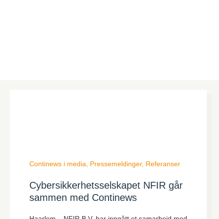
Continews i media
,
Pressemeldinger
,
Referanser
Cybersikkerhetsselskapet NFIR går
sammen med Continews
Haarlem – NFIR B.V. har inngått et samarbeid med