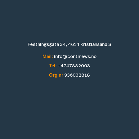
Festningsgata 34, 4614 Kristiansand S
Mail:
info@continews.no
Tel:
+4747882003
Org nr
936032818