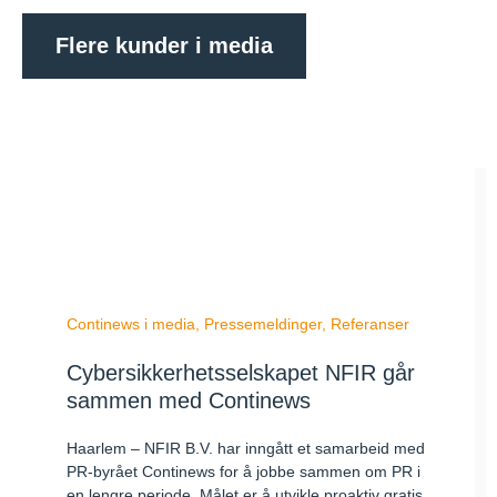
Flere kunder i media
Continews i media
,
Pressemeldinger
,
Referanser
Cybersikkerhetsselskapet NFIR går
sammen med Continews
Haarlem – NFIR B.V. har inngått et samarbeid med
PR-byrået Continews for å jobbe sammen om PR i
en lengre periode. Målet er å utvikle proaktiv gratis